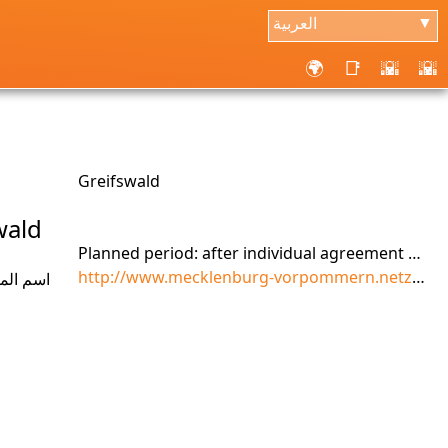
العربية
▼
🌍
📑
🌇
🌇
Greifswald
wald
Planned period: after individual agreement with the respective institutions .Time: after individual arrangement with the respective institutions
http://www.mecklenburg-vorpommern.netzwerk-iq.de
اسم المق