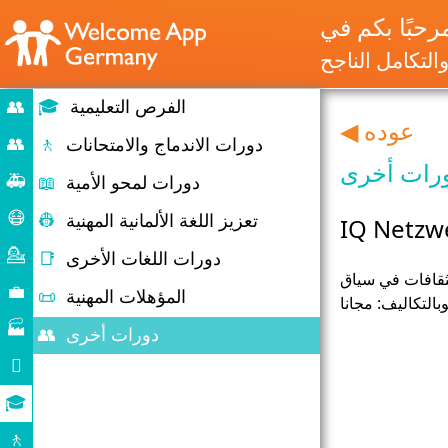
التكامل الناجح
الفرص التعليمية
🎓
👥
◀ عوده
بدء
👥
دورات الاندماج والامتحانات
🚶
ورات أخرى
الهجرة
🚑
دورات لمحو الأمية
📖
والهجرة
حالات
😷
تعزيز اللغة الألمانية المهنية
👷
IQ Netzw
الطوارئ
كورونا
💁
دورات اللغات الأخرى
📑
مساعدة
لثقافات في سياق
تقديم
💼
المؤهلات المهنية
📜
التكاليف: مجانا
المشورة
سوق
🏭
دورات أخرى
👥
العمل
الشركات

الحياة
🎓
اليومية
الفرص
🚶