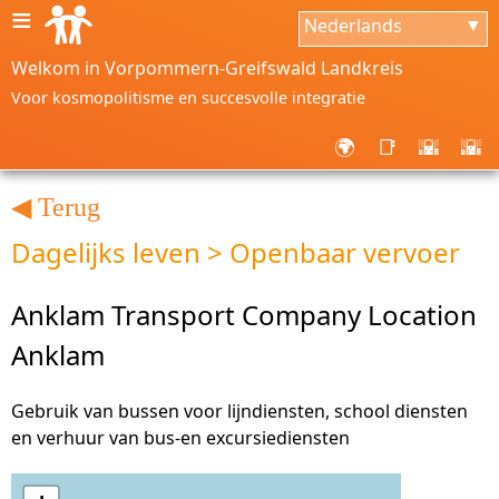
≡
Nederlands
▼
Welkom in Vorpommern-Greifswald Landkreis
Voor kosmopolitisme en succesvolle integratie
🌍
📑
🌇
🌇
◀ Terug
Dagelijks leven > Openbaar vervoer
Anklam Transport Company Location
Anklam
Gebruik van bussen voor lijndiensten, school diensten
en verhuur van bus-en excursiediensten