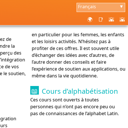
Français
▼
🌍
📑
🌇
🌇
en particulier pour les femmes, les enfants
ez de
et les loisirs activités. N’hésitez pas à
ndre la
profiter de ces offres. Il est souvent utile
aperçu des
d’échanger des idées avec d’autres, de
’intégration
l’autre donner des conseils et faire
ce de vos
l’expérience de soutien aux applications, ou
e le soutien,
même dans la vie quotidienne.
Cours d’alphabétisation
📖
Ces cours sont ouverts à toutes
personnes qui n’ont pas encore peu ou
pas de connaissances de l’alphabet Latin.
égration
ours