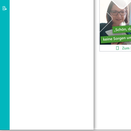
d’éducation
Régime
📝
d’asile
L’Allemagne
App
bienvenue