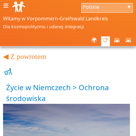
≡
Polskie
▼
Witamy w Vorpommern-Greifswald Landkreis
Dla kosmopolityzmu i udanej integracji
🌍
📑
🌇
🌇
◀ Z powrotem
🚮
Życie w Niemczech > Ochrona
środowiska