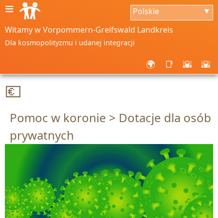
≡
Polskie
▼
Witamy w Vorpommern-Greifswald Landkreis
Dla kosmopolityzmu i udanej integracji
🌍
📑
🌇
🌇
💶
Pomoc w koronie > Dotacje dla osób
prywatnych