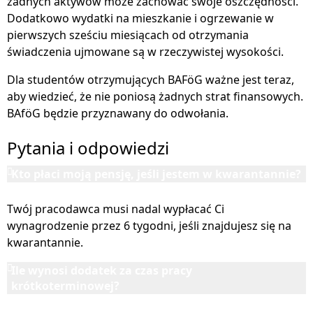
żadnych aktywów może zachować swoje oszczędności.
Dodatkowo wydatki na mieszkanie i ogrzewanie w
pierwszych sześciu miesiącach od otrzymania
świadczenia ujmowane są w rzeczywistej wysokości.
Dla studentów otrzymujących BAFöG ważne jest teraz,
aby wiedzieć, że nie poniosą żadnych strat finansowych.
BAföG będzie przyznawany do odwołania.
Pytania i odpowiedzi
Kto płaci moją pensję, jeśli jestem w kwarantannie?
Twój pracodawca musi nadal wypłacać Ci
wynagrodzenie przez 6 tygodni, jeśli znajdujesz się na
kwarantannie.
Ile wynosi dodatek za czas pracy
krótkoterminowej?