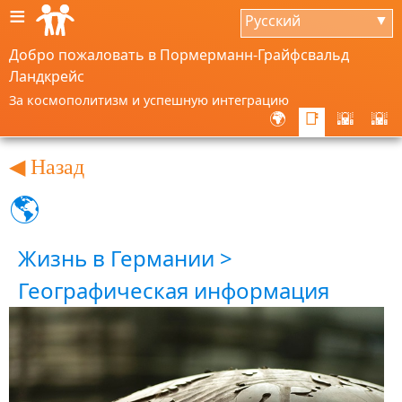
≡
Русский
▼
Добро пожаловать в Пормерманн-Грайфсвальд
Ландкрейс
За космополитизм и успешную интеграцию
🌍
📑
🌇
🌇
◀ Назад
🌎
Жизнь в Германии >
Географическая информация