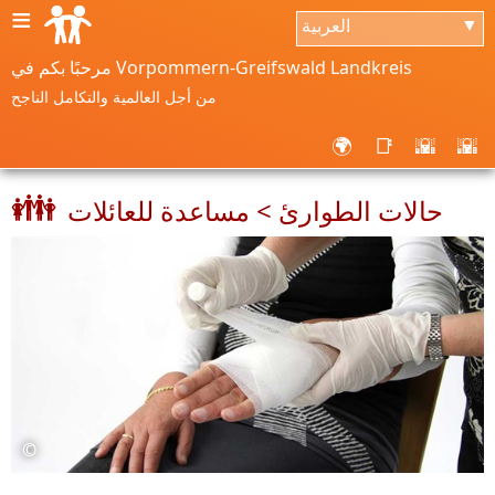
≡
العربية
▼
مرحبًا بكم في Vorpommern-Greifswald Landkreis
من أجل العالمية والتكامل الناجح
🌍
📑
🌇
🌇
👪
حالات الطوارئ > مساعدة للعائلات
©