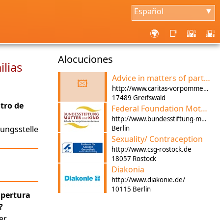
Español
▼
🌍
📑
🌇
🌇
Alocuciones
lias
Advice in matters of partnership, separation, divorce, dealing
🖾
http://www.caritas-vorpommern.de
17489 Greifswald
tro de
Federal Foundation Mother and Child
http://www.bundesstiftung-mutter-und-kind.de/
tungsstelle
Berlin
Sexuality/ Contraception
http://www.csg-rostock.de
18057 Rostock
Diakonia
http://www.diakonie.de/
10115 Berlin
apertura
?
er