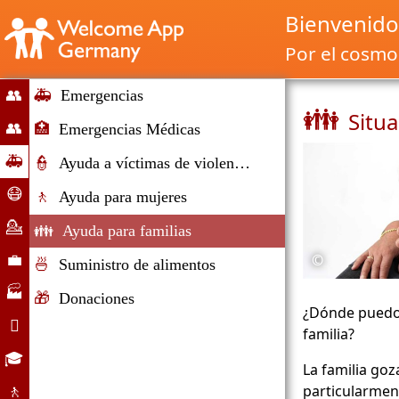
Bienvenido
Por el cosmop
👥
🚑
Emergencias
👪
Situ
Estreno
👥
🏥
Emergencias Médicas
Migración
🚑
👮
Ayuda a víctimas de violencia
e
Situaciones
😷
🚶
Ayuda para mujeres
Inmigración
de
ayuda
💁
👪
Ayuda para familias
emergencia
corona
Asesoramiento
©
💼
🍜
Suministro de alimentos
Mercado
🏭
🎁
Donaciones
de
¿Dónde puedo
Empresas

familia?
trabajo
Vida
🎓
La familia goz
cotidiana
Oportunidades
particularmen
🚶