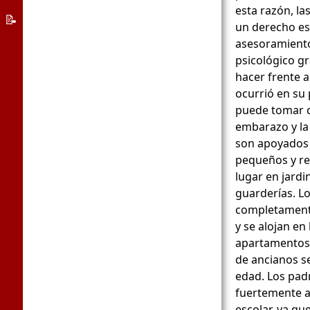
educativas
esta razón, la
Sistema
📝
un derecho esp
de
Sobre
asesoramiento
asilo
la
psicológico gr
hacer frente a
aplicación
ocurrió en su
Bienvenido
puede tomar c
Alemania
embarazo y la
son apoyados 
pequeños y re
lugar en jardi
guarderías. L
completamente
y se alojan en
apartamentos
de ancianos se
edad. Los pad
fuertemente a
escolar, ya que