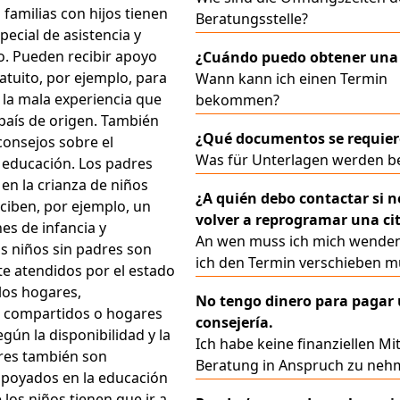
s familias con hijos tienen
Beratungsstelle?
ecial de asistencia y
. Pueden recibir apoyo
¿Cuándo puedo obtener una 
atuito, por ejemplo, para
Wann kann ich einen Termin
 la mala experiencia que
bekommen?
 país de origen. También
¿Qué documentos se requie
onsejos sobre el
Was für Unterlagen werden b
 educación. Los padres
en la crianza de niños
¿A quién debo contactar si n
ciben, por ejemplo, un
volver a reprogramar una ci
nes de infancia y
An wen muss ich mich wende
os niños sin padres son
ich den Termin verschieben m
 atendidos por el estado
 los hogares,
No tengo dinero para pagar
 compartidos o hogares
consejería.
gún la disponibilidad y la
Ich habe keine finanziellen Mi
res también son
Beratung in Anspruch zu neh
poyados en la educación
 los niños tienen que ir a