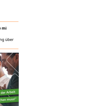
e mi
ung über