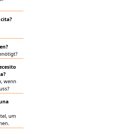
cita?
ren?
enötigt?
ecesito
ta?
n, wenn
uss?
 una
ttel, um
men.