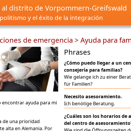
 al distrito de Vorpommern-Greifswald
olitismo y el éxito de la integración
aciones de emergencia > Ayuda para fami
Phrases
¿Cómo puedo llegar a un cen
consejería para familias?
Wie gelange ich zu einer Bera
für Familien?
Necesito asesoramiento.
 encontrar ayuda para mi
Ich benötige Beratung.
¿Cuáles son los horarios de 
a de una prioridad
del centro de asesoramiento
te alta en Alemania. Por
Wie sind die Öffnungszeiten d