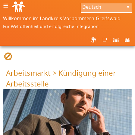
≡
Deutsch
▼
Willkommen im Landkreis Vorpommern-Greifswald
Für Weltoffenheit und erfolgreiche Integration
🌍
📑
🌇
🌇
🚫
Arbeitsmarkt > Kündigung einer
Arbeitsstelle